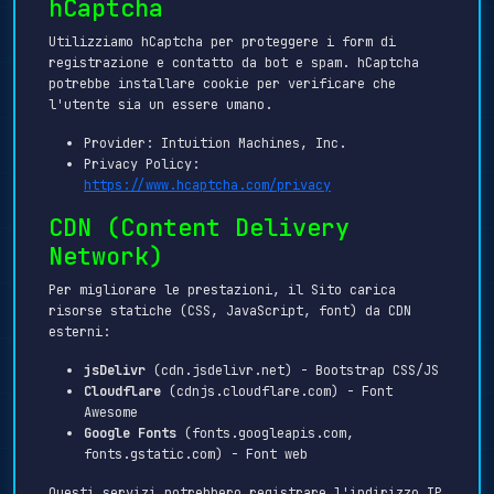
hCaptcha
Utilizziamo hCaptcha per proteggere i form di
registrazione e contatto da bot e spam. hCaptcha
potrebbe installare cookie per verificare che
l'utente sia un essere umano.
Provider: Intuition Machines, Inc.
Privacy Policy:
https://www.hcaptcha.com/privacy
CDN (Content Delivery
Network)
Per migliorare le prestazioni, il Sito carica
risorse statiche (CSS, JavaScript, font) da CDN
esterni:
jsDelivr
(cdn.jsdelivr.net) - Bootstrap CSS/JS
Cloudflare
(cdnjs.cloudflare.com) - Font
Awesome
Google Fonts
(fonts.googleapis.com,
fonts.gstatic.com) - Font web
Questi servizi potrebbero registrare l'indirizzo IP